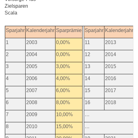
Zielsparen
Scala
Sparjahr
Kalenderjahr
Sparprämie
Sparjahr
Kalenderjahr
S
1
2003
0,00%
11
2013
3
2
2004
0,00%
12
2014
3
3
2005
3,00%
13
2015
4
4
2006
4,00%
14
2016
4
5
2007
6,00%
15
2017
5
6
2008
8,00%
16
2018
5
7
2009
10,00%
…
8
2010
15,00%
…