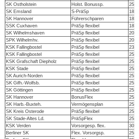
SK Ostholstein
Holst. Bonussp.
25
SK Emsland
S-PräSp
18
SK Hannover
Führerschparen
18
SSK Cuxhaven
PräSp flexibel
18
SK Wilhelmshaven
PräSp flexibel
20
SPK Wilhelmhv.
PräSp flexibel
20
KSK Fallingbostel
PräSp flexibel
23
KSK Fallingbostel
PräSp flexibel
25
KSK Grafschaft Diepholz
PräSp flexibel
25
KSK Stade
PräSp flexibel
25
SK Aurich-Norden
PräSp flexibel
25
SK Gifh.-Wolfsb.
PräSp flexibel
25
SK Göttingen
PräSp flexibel
25
SK Hannover
BonusFlex
25
SK Harb.-Buxteh.
Vermögensplan
25
SK Kreis Osterode
PräSp flexibel
25
SK Stade-Altes Ld.
PräSpFlex
25
KSK Verden
Vorsorgesp. flex.
30
Berliner SK
Flex. Vorsorgsp.
25