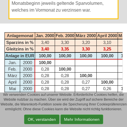
Monatsbeginn jeweils geltende Sparvolumen,
welches im Vormonat zu verzinsen war.
Anlagemonat
Jan. 2000
Feb. 2000
März 2000
April 2000
Mai
Sparzins in %
3,40
3,30
3,20
3,10
3
Gleitzins in %
3,40
3,35
3,30
3,25
3
Anlage in EUR
100,00
100,00
100,00
100,00
10
Jan.
2000
100,00
Feb.
2000
0,28
100,00
März
2000
0,28
0,28
100,00
April
2000
0,28
0,28
0,27
100,00
Mai
2000
0,28
0,28
0,27
0,26
10
Wir verwenden Cookies auf unserer Website. Erforderliche Cookies helfen, die
Juni
2000
0,28
0,28
0,27
0,26
0
Website nutzbar zu machen. Über sie wird der Zugriff auf sichere Bereiche der
Juli
2000
0,28
0,28
0,27
0,26
0
Website, die Warenkorb-Funktion sowie die Speicherung Ihrer Cookiepräferenzen
Aug.
2000
0,28
0,28
0,27
0,26
0
ermöglicht. Ohne diese Cookies kann die Website nicht richtig funktionieren.
Sept.
2000
0,28
0,28
0,27
0,26
0
OK, verstanden
Mehr Informationen
Okt.
2000
0,28
0,28
0,27
0,26
0