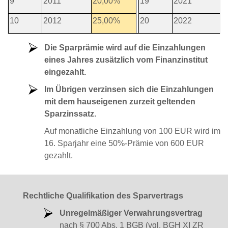
9
2011
20,00%
19
2021
5
10
2012
25,00%
20
2022
5
Die Sparprämie wird auf die Einzahlungen
eines Jahres zusätzlich vom Finanzinstitut
eingezahlt.
Im Übrigen verzinsen sich die Einzahlungen
mit dem hauseigenen zurzeit geltenden
Sparzinssatz.
Auf monatliche Einzahlung von 100 EUR wird im
16. Sparjahr eine 50%-Prämie von 600 EUR
gezahlt.
Rechtliche Qualifikation des Sparvertrags
Unregelmäßiger Verwahrungsvertrag
nach § 700 Abs. 1 BGB (vgl. BGH XI ZR