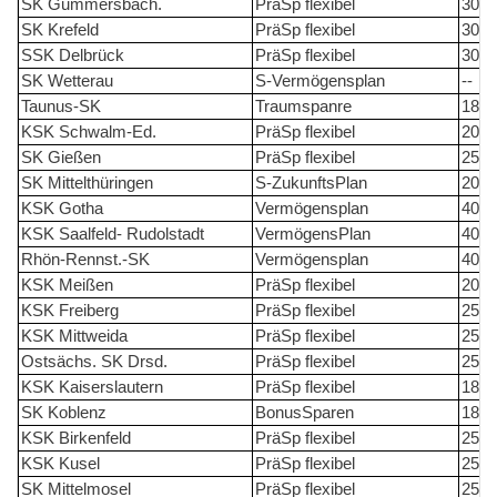
SK Gummersbach.
PräSp flexibel
30
SK Krefeld
PräSp flexibel
30
SSK Delbrück
PräSp flexibel
30
SK Wetterau
S-Vermögensplan
--
Taunus-SK
Traumspanre
18
KSK Schwalm-Ed.
PräSp flexibel
20
SK Gießen
PräSp flexibel
25
SK Mittelthüringen
S-ZukunftsPlan
20
KSK Gotha
Vermögensplan
40
KSK Saalfeld- Rudolstadt
VermögensPlan
40
Rhön-Rennst.-SK
Vermögensplan
40
KSK Meißen
PräSp flexibel
20
KSK Freiberg
PräSp flexibel
25
KSK Mittweida
PräSp flexibel
25
Ostsächs. SK Drsd.
PräSp flexibel
25
KSK Kaiserslautern
PräSp flexibel
18
SK Koblenz
BonusSparen
18
KSK Birkenfeld
PräSp flexibel
25
KSK Kusel
PräSp flexibel
25
SK Mittelmosel
PräSp flexibel
25