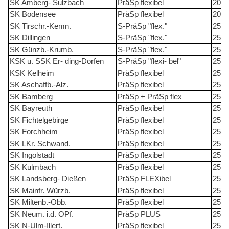
SK Amberg- Sulzbach
PräSp flexibel
20
SK Bodensee
PräSp flexibel
20
SK Tirschr.-Kemn.
S-PräSp "flex."
25
SK Dillingen
S-PräSp "flex."
25
SK Günzb.-Krumb.
S-PräSp "flex."
25
KSK u. SSK Er- ding-Dorfen
S-PräSp "flexi- bel"
25
KSK Kelheim
PräSp flexibel
25
SK Aschaffb.-Alz.
PräSp flexibel
25
SK Bamberg
PräSp + PräSp flex
25
SK Bayreuth
PräSp flexibel
25
SK Fichtelgebirge
PräSp flexibel
25
SK Forchheim
PräSp flexibel
25
SK LKr. Schwand.
PräSp flexibel
25
SK Ingolstadt
PräSp flexibel
25
SK Kulmbach
PräSp flexibel
25
SK Landsberg- Dießen
PräSp FLEXibel
25
SK Mainfr. Würzb.
PräSp flexibel
25
SK Miltenb.-Obb.
PräSp flexibel
25
SK Neum. i.d. OPf.
PräSp PLUS
25
SK N-Ulm-Illert.
PräSp flexibel
25