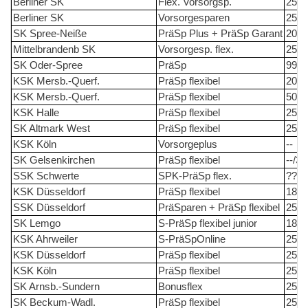
Berliner SK
Flex. Vorsorgsp.
25
Berliner SK
Vorsorgesparen
25
SK Spree-Neiße
PräSp Plus + PräSp Garant
20
Mittelbrandenb SK
Vorsorgesp. flex.
25
SK Oder-Spree
PräSp
99
KSK Mersb.-Querf.
PräSp flexibel
20
KSK Mersb.-Querf.
PräSp flexibel
50
KSK Halle
PräSp flexibel
25
SK Altmark West
PräSp flexibel
25
KSK Köln
Vorsorgeplus
--
SK Gelsenkirchen
PräSp flexibel
--/30
SSK Schwerte
SPK-PräSp flex.
??
KSK Düsseldorf
PräSp flexibel
18
SSK Düsseldorf
PräSparen + PräSp flexibel
25
SK Lemgo
S-PräSp flexibel junior
18 2
KSK Ahrweiler
S-PräSpOnline
25
KSK Düsseldorf
PräSp flexibel
25
KSK Köln
PräSp flexibel
25
SK Arnsb.-Sundern
Bonusflex
25
SK Beckum-Wadl.
PräSp flexibel
25