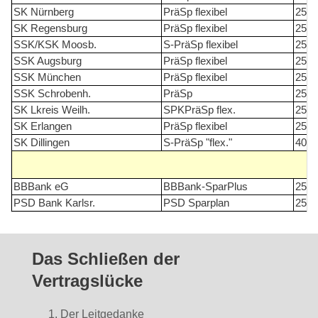
SK Nürnberg
PräSp flexibel
25
SK Regensburg
PräSp flexibel
25
SSK/KSK Moosb.
S-PräSp flexibel
25
SSK Augsburg
PräSp flexibel
25
SSK München
PräSp flexibel
25
SSK Schrobenh.
PräSp
25
SK Lkreis Weilh.
SPKPräSp flex.
25
SK Erlangen
PräSp flexibel
25
SK Dillingen
S-PräSp "flex."
40
BBBank eG
BBBank-SparPlus
25
PSD Bank Karlsr.
PSD Sparplan
25
Das Schließen der
Vertragslücke
Der Leitgedanke