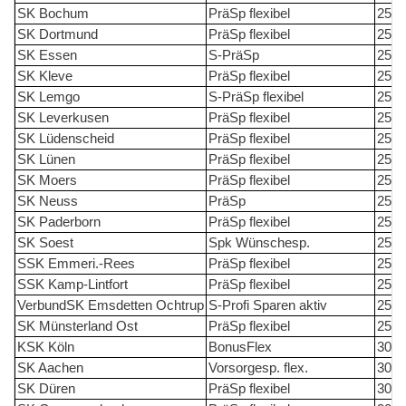
SK Bochum
PräSp flexibel
25
SK Dortmund
PräSp flexibel
25
SK Essen
S-PräSp
25
SK Kleve
PräSp flexibel
25
SK Lemgo
S-PräSp flexibel
25
SK Leverkusen
PräSp flexibel
25
SK Lüdenscheid
PräSp flexibel
25
SK Lünen
PräSp flexibel
25
SK Moers
PräSp flexibel
25
SK Neuss
PräSp
25
SK Paderborn
PräSp flexibel
25
SK Soest
Spk Wünschesp.
25
SSK Emmeri.-Rees
PräSp flexibel
25
SSK Kamp-Lintfort
PräSp flexibel
25
VerbundSK Emsdetten Ochtrup
S-Profi Sparen aktiv
25
SK Münsterland Ost
PräSp flexibel
25/3
KSK Köln
BonusFlex
30
SK Aachen
Vorsorgesp. flex.
30
SK Düren
PräSp flexibel
30