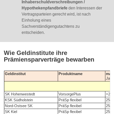
Inhaberschuldverschreibungen /
Hypothekenpfandbriefe
den Interessen der
Vertragsparteien gerecht wird, ist nach
Einholung eines
Sachverständigengutachtens zu
entscheiden.
Wie Geldinstitute ihre
Prämiensparverträge bewarben
Geldinstitut
Produktname
max.
Jahr
SK Hohenwestedt
VorsorgePlus
>25
KSK Südholstein
PräSp flexibel
25
Nord-Ostsee SK
PräSp flexibel
25
SK Kiel
PräSp flexibel
25