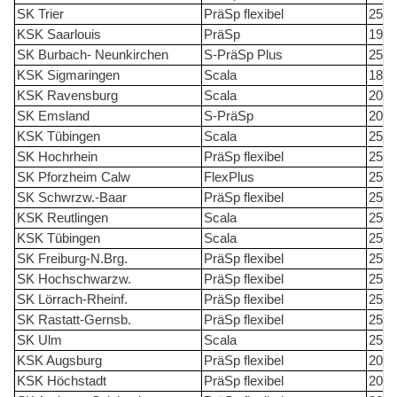
SK Trier
PräSp flexibel
25
KSK Saarlouis
PräSp
19
SK Burbach- Neunkirchen
S-PräSp Plus
25
KSK Sigmaringen
Scala
18
KSK Ravensburg
Scala
20
SK Emsland
S-PräSp
20
KSK Tübingen
Scala
25
SK Hochrhein
PräSp flexibel
25
SK Pforzheim Calw
FlexPlus
25
SK Schwrzw.-Baar
PräSp flexibel
25
KSK Reutlingen
Scala
25
KSK Tübingen
Scala
25
SK Freiburg-N.Brg.
PräSp flexibel
25
SK Hochschwarzw.
PräSp flexibel
25
SK Lörrach-Rheinf.
PräSp flexibel
25
SK Rastatt-Gernsb.
PräSp flexibel
25
SK Ulm
Scala
25
KSK Augsburg
PräSp flexibel
20
KSK Höchstadt
PräSp flexibel
20