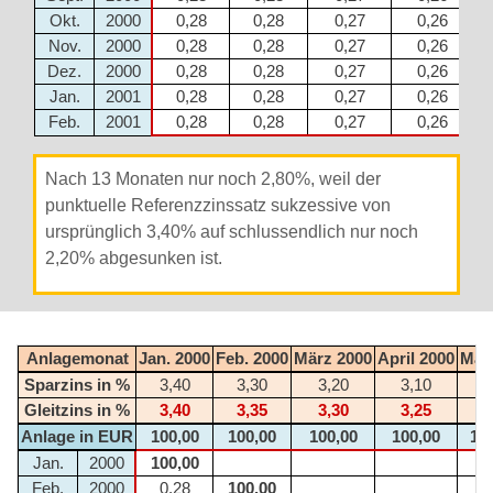
Okt.
2000
0,28
0,28
0,27
0,26
Nov.
2000
0,28
0,28
0,27
0,26
Dez.
2000
0,28
0,28
0,27
0,26
Jan.
2001
0,28
0,28
0,27
0,26
Feb.
2001
0,28
0,28
0,27
0,26
Nach 13 Monaten nur noch 2,80%, weil der
punktuelle Referenzzinssatz sukzessive von
ursprünglich 3,40% auf schlussendlich nur noch
2,20% abgesunken ist.
Anlagemonat
Jan. 2000
Feb. 2000
März 2000
April 2000
Mai
Sparzins in %
3,40
3,30
3,20
3,10
3
Gleitzins in %
3,40
3,35
3,30
3,25
3
Anlage in EUR
100,00
100,00
100,00
100,00
10
Jan.
2000
100,00
Feb.
2000
0,28
100,00