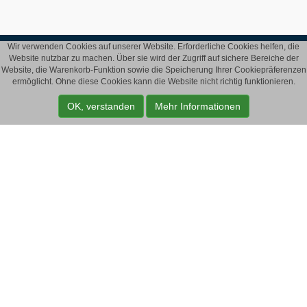
Wir verwenden Cookies auf unserer Website. Erforderliche Cookies helfen, die
Website nutzbar zu machen. Über sie wird der Zugriff auf sichere Bereiche der
Website, die Warenkorb-Funktion sowie die Speicherung Ihrer Cookiepräferenzen
ermöglicht. Ohne diese Cookies kann die Website nicht richtig funktionieren.
KONTAKT
OK, verstanden
Mehr Informationen
mail@wehrt.de
Hauptanschluss:
+49 4161 996816
Nebenanschluss:
+49 5324 7870613
Birkenhain 1a, 21614 Buxtehude
DOWNLOAD VORFÄLLIGKEITSRECHNER