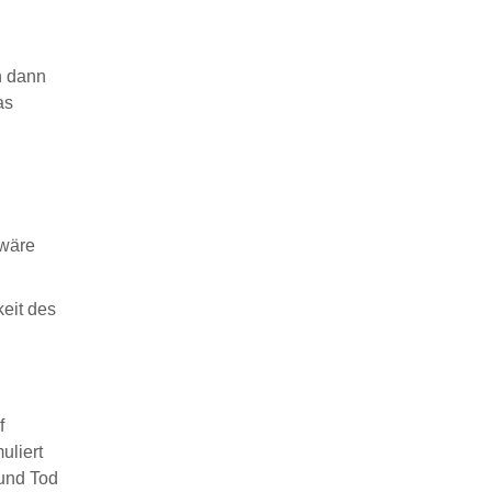
h dann
as
 wäre
keit des
f
uliert
 und Tod