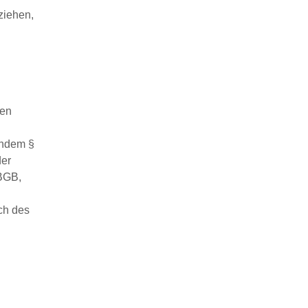
ziehen,
den
indem §
der
 BGB,
ch des