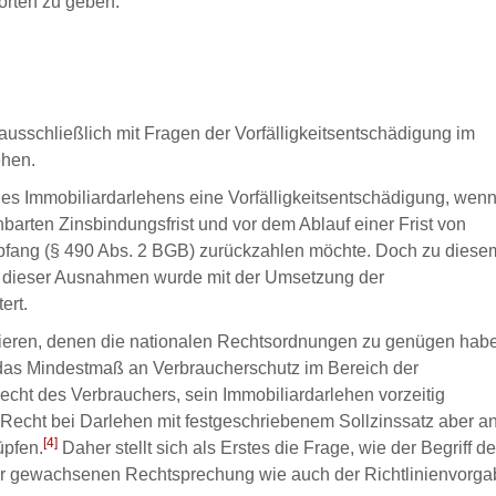
orten zu geben.
usschließlich mit Fragen der Vorfälligkeitsentschädigung im
ehen.
es Immobiliardarlehens eine Vorfälligkeitsentschädigung, wenn
nbarten Zinsbindungsfrist und vor dem Ablauf einer Frist von
pfang (§ 490 Abs. 2 BGB) zurückzahlen möchte. Doch zu diese
g dieser Ausnahmen wurde mit der Umsetzung der
ert.
lieren, denen die nationalen Rechtsordnungen zu genügen hab
as Mindestmaß an Verbraucherschutz im Bereich der
Recht des Verbrauchers, sein Immobiliardarlehen vorzeitig
 Recht bei Darlehen mit festgeschriebenem Sollzinssatz aber a
[4]
üpfen.
Daher stellt sich als Erstes die Frage, wie der Begriff d
r gewachsenen Rechtsprechung wie auch der Richtlinienvorga