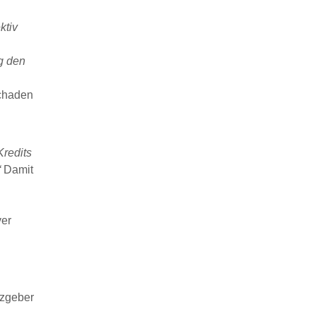
ktiv
g den
schaden
redits
“
Damit
ver
tzgeber