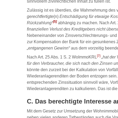
sinnvollem zivilrechtlichen Inhalt zu füllen ist.
Zulässig ist es überdies, die Wahrnehmung des 
gerechtfertigte
(n)
Entschädigung für etwaige Kos
[5]
Rückzahlung“
abhängig zu machen. Nach Art.
finanziellen Verlust des Kreditgebers nicht übersc
Nebeneinander von Zinsverschlechterungs- und
zur Kompensation der Bank für ein gesunkenes Z
„entgangenen Gewinn“
aus dem vorzeitig beende
[7]
Nach Art. 25 Abs. 1 S. 2 WoImmoKRL
„hat der
für den Verbraucher, die sich nach den Zinsen und
könnte den zurzeit bei der Kalkulation von Vorf
Wiederanlagerenditen der Boden entzogen sein. G
entsprechenden Zinssituation sinnvoll wäre, Vor
Wiederanlagerenditen zu kalkulieren. Das ist die 
C. Das berechtigte Interesse 
Mit dem Gesetz zur Umsetzung der Wohnimmobil
neben vielen anderen Tatbeständen auch die Vors