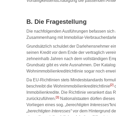
Vorfälligkeitsentschädigung die passenden Antw
B. Die Fragestellung
Die nachfolgenden Ausführungen befassen sich a
Zusammenhang mit Immobiliar-Verbraucherdarl
Grundsätzlich schuldet der Darlehensnehmer ein
seinen Kredit vor dem Ende der vertraglich verei
zehneinhalb Jahren nach dem vollständigen Em
Grundsatz gibt es viele Ausnahmen. Der Katalo
Wohnimmobilienkreditrichtlinie sogar noch erweit
Da EU-Richtlinien stets Mindeststandards formu
[2]
beschreibt die Wohnimmobilienkreditrichtlinie
d
Immobilienkredite. Die Richtlinie verankert das 
[3]
zurückzuführen.
Nationalstaaten dürfen dieses
Vorliegen eines sog.
„berechtigten Interesses“
kn
„berechtigten Interesses“
vor dem Hintergrund de