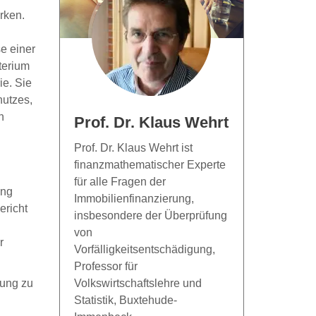
rken.
e einer
terium
ie. Sie
hutzes,
n
Prof. Dr. Klaus Wehrt
Prof. Dr. Klaus Wehrt ist
finanzmathematischer Experte
für alle Fragen der
ung
Immobilienfinanzierung,
ericht
insbesondere der Überprüfung
von
r
Vorfälligkeitsentschädigung,
Professor für
gung zu
Volkswirtschaftslehre und
Statistik, Buxtehude-