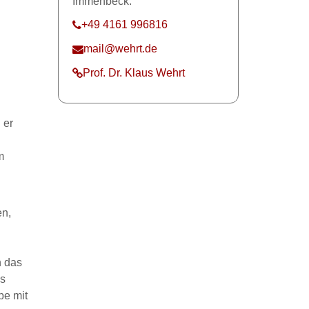
Immenbeck.
+49 4161 996816
mail@wehrt.de
Prof. Dr. Klaus Wehrt
 er
m
en,
n das
es
be mit