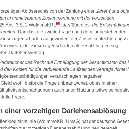
vorzeitigen Ablöserechts von der Zahlung einer
„faire
(n)
und obje
ten in unmittelbarem Zusammenhang mit der vorzeitigen
[6]
 25 Abs. 3 S. 2 WoImmoKRL
„darf“
überdies
„die Entschädigun
hreiten.“
Damit ist die zweite Frage nach dem fortbestehenden
 Zinsmargenschaden aufgeworfen, der Zinsverschlechterungs
insniveau, der Zinsmargenschaden als Ersatz für den sog.
ten Darlehensvertrag.
 Verbraucher das Recht auf Ermäßigung der Gesamtkosten des K
 den Kosten für die verbleibende Laufzeit des Vertrags richtet.
älligkeitsentschädigungen veranschlagten negativen
leichwohl bleibt die Frage unbeantwortet, ob es in einer
fälligkeitsentschädigungen auch unter Nutzung teilweise negati
dritte Frage.
an einer vorzeitigen Darlehensablösung
ienkreditrichtlinie (WoImmoKRLUmsG) hat der deutsche Gese
chriften zur vorzeitigen Darlehensablösung neu geregelt.