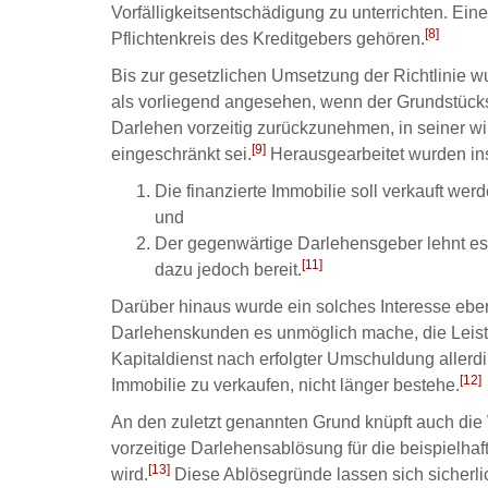
Vorfälligkeitsentschädigung zu unterrichten. Eine
[8]
Pflichtenkreis des Kreditgebers gehören.
Bis zur gesetzlichen Umsetzung der Richtlinie w
als vorliegend angesehen, wenn der Grundstück
Darlehen vorzeitig zurückzunehmen, in seiner wir
[9]
eingeschränkt sei.
Herausgearbeitet wurden in
Die finanzierte Immobilie soll verkauft wer
und
Der gegenwärtige Darlehensgeber lehnt es 
[11]
dazu jedoch bereit.
Darüber hinaus wurde ein solches Interesse ebenf
Darlehenskunden es unmöglich mache, die Leistu
Kapitaldienst nach erfolgter Umschuldung aller
[12]
Immobilie zu verkaufen, nicht länger bestehe.
An den zuletzt genannten Grund knüpft auch die W
vorzeitige Darlehensablösung für die beispielhaf
[13]
wird.
Diese Ablösegründe lassen sich sicherl