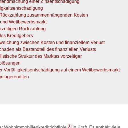
eltendmachung einer Zinsentschädigung
igkeitsentschädigung
en Rückzahlung zusammenhängenden Kosten
 und Wettbewerbsmarkt
orzeitigen Rückzahlung
 des Kreditgebers
bweichung zwischen Kosten und finanziellem Verlust
aden als Bestandteil des finanziellen Verlusts
stische Struktur des Marktes vorzeitiger
blösungen
r Vorfälligkeitsentschädigung auf einem Wettbewerbsmarkt
anlagerenditen
[1]
r Wohnimmobilienkreditrichtlinie
in Kraft. Es enthält viele