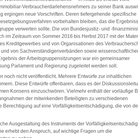
 Immobiliar-Verbraucherdarlehensnehmers zu seiner Bank auswi
ng ergingen neue Vorschriften. Deren tiefergehende spezifische
Gesetzgebungsverfahren vorbehalten bleiben, das die Ergebniss
ruppe verwerten sollte. Die von Bundesjustiz- und -finanzminis
ich im Zeitraum von Sommer 2016 bis Herbst 2017 mit der Mater
des Kreditgewerbes und von Organisationen des Verbrauchersc
den und von Sachverständigenverbänden sowie wissenschaftliche
s Ergebnis der Arbeitsgruppensitzungen war ein gemeinsamer
sung Parlament und Regierung zugeleitet werden soll.
r noch nicht veröffentlicht. Mehrere Entwürfe zur inhaltlichen
hmern. Diese Entwürfe offenbaren, dass es der Diskussionsleit
amen Konsens einzuschwören. Vielmehr enthält der vorläufige B
llungnahmen der mitwirkenden Beteiligten zu verschiedenen
Berechtigung auf eine Vorfälligkeitsentschädigung, die von de
ische Ausgestaltung des Instruments der Vorfälligkeitsentschädi
die erhebt den Anspruch, auf wichtige Fragen um die