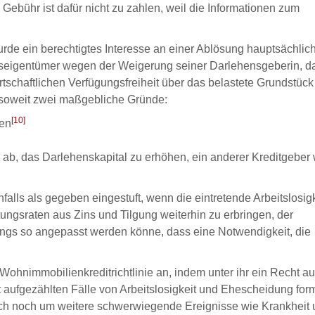
 Gebühr ist dafür nicht zu zahlen, weil die Informationen zum
urde ein berechtigtes Interesse an einer Ablösung hauptsächlic
seigentümer wegen der Weigerung seiner Darlehensgeberin, d
tschaftlichen Verfügungsfreiheit über das belastete Grundstück
soweit zwei maßgebliche Gründe:
[10]
den
ab, das Darlehenskapital zu erhöhen, ein anderer Kreditgeber
alls als gegeben eingestuft, wenn die eintretende Arbeitslosig
ngsraten aus Zins und Tilgung weiterhin zu erbringen, der
dings so angepasst werden könne, dass eine Notwendigkeit, die
ohnimmobilienkreditrichtlinie an, indem unter ihr ein Recht au
t aufgezählten Fälle von Arbeitslosigkeit und Ehescheidung form
ich noch um weitere schwerwiegende Ereignisse wie Krankheit