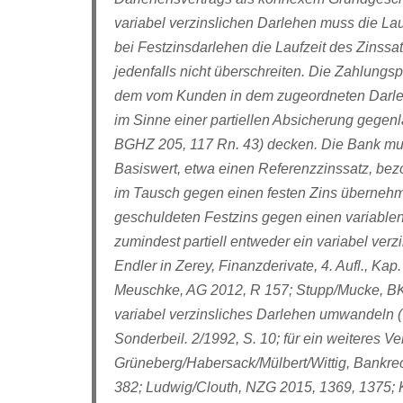
variabel verzinslichen Darlehen muss die La
bei Festzinsdarlehen die Laufzeit des Zinssa
jedenfalls nicht überschreiten. Die Zahlung
dem vom Kunden in dem zugeordneten Darleh
im Sinne einer partiellen Absicherung gegenlä
BGHZ 205, 117 Rn. 43) decken. Die Bank mus
Basiswert, etwa einen Referenzzinssatz, be
im Tausch gegen einen festen Zins überneh
geschuldeten Festzins gegen einen variablen 
zumindest partiell entweder ein variabel verz
Endler in Zerey, Finanzderivate, 4. Aufl., Kap.
Meuschke, AG 2012, R 157; Stupp/Mucke, BKR 
variabel verzinsliches Darlehen umwandeln 
Sonderbeil. 2/1992, S. 10; für ein weiteres V
Grüneberg/Habersack/Mülbert/Wittig, Bankrec
382; Ludwig/Clouth, NZG 2015, 1369, 1375; K