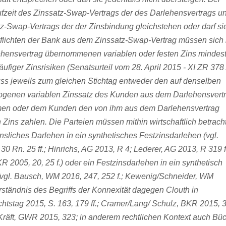
ufzeit des Zinssatz-Swap-Vertrags der des Darlehensvertrags u
tz-Swap-Vertrags der der Zinsbindung gleichstehen oder darf si
spflichten der Bank aus dem Zinssatz-Swap-Vertrag müssen sich 
ensvertrag übernommenen variablen oder festen Zins mindes
ufiger Zinsrisiken (Senatsurteil vom 28. April 2015 - XI ZR 378 
s jeweils zum gleichen Stichtag entweder den auf denselben
zogenen variablen Zinssatz des Kunden aus dem Darlehensvert
men oder dem Kunden den von ihm aus dem Darlehensvertrag
Zins zahlen. Die Parteien müssen mithin wirtschaftlich betrach
insliches Darlehen in ein synthetisches Festzinsdarlehen (vgl.
 30 Rn. 25 ff.; Hinrichs, AG 2013, R 4; Lederer, AG 2013, R 319 f
2005, 20, 25 f.) oder ein Festzinsdarlehen in ein synthetisch
(vgl. Bausch, WM 2016, 247, 252 f.; Kewenig/Schneider, WM
erständnis des Begriffs der Konnexität dagegen Clouth in
htstag 2015, S. 163, 179 ff.; Cramer/Lang/ Schulz, BKR 2015, 
räft, GWR 2015, 323; in anderem rechtlichen Kontext auch Büc