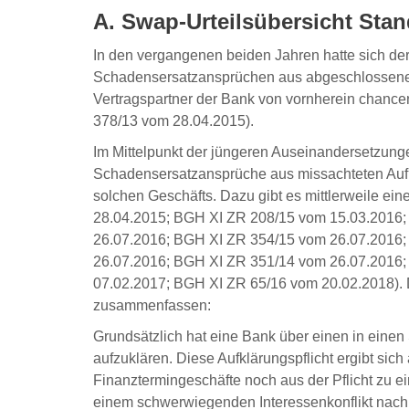
A. Swap-Urteilsübersicht Sta
In den vergangenen beiden Jahren hatte sich de
Schadensersatzansprüchen aus abgeschlossenen
Vertragspartner der Bank von vornherein chancenl
378/13 vom 28.04.2015).
Im Mittelpunkt der jüngeren Auseinandersetzung
Schadensersatzansprüche aus missachteten Aufkl
solchen Geschäfts. Dazu gibt es mittlerweile ein
28.04.2015; BGH XI ZR 208/15 vom 15.03.2016
26.07.2016; BGH XI ZR 354/15 vom 26.07.2016
26.07.2016; BGH XI ZR 351/14 vom 26.07.2016
07.02.2017; BGH XI ZR 65/16 vom 20.02.2018). Di
zusammenfassen:
Grundsätzlich hat eine Bank über einen in eine
aufzuklären. Diese Aufklärungspflicht ergibt si
Finanztermingeschäfte noch aus der Pflicht zu ein
einem schwerwiegenden Interessenkonflikt nach A