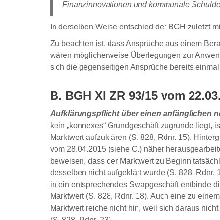
Finanzinnovationen und kommunale Schuldenwi
In derselben Weise entschied der BGH zuletzt mi
Zu beachten ist, dass Ansprüche aus einem Berat
wären möglicherweise Überlegungen zur Anwendu
sich die gegenseitigen Ansprüche bereits einmal
B. BGH XI ZR 93/15 vom 22.03
Aufklärungspflicht über einen anfänglichen n
kein „konnexes“ Grundgeschäft zugrunde liegt, is
Marktwert aufzuklären (S. 828, Rdnr. 15). Hinter
vom 28.04.2015 (siehe C.) näher herausgearbeitet
beweisen, dass der Marktwert zu Beginn tatsächl
desselben nicht aufgeklärt wurde (S. 828, Rdnr. 
in ein entsprechendes Swapgeschäft entbinde di
Marktwert (S. 828, Rdnr. 18). Auch eine zu eine
Marktwert reiche nicht hin, weil sich daraus nich
(S. 828, Rdnr. 23).