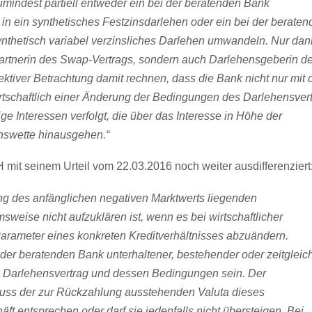
zumindest partiell entweder ein bei der beratenden Bank
in ein synthetisches Festzinsdarlehen oder ein bei der berate
nthetisch variabel verzinsliches Darlehen umwandeln. Nur dan
partnerin des Swap-Vertrags, sondern auch Darlehensgeberin d
ktiver Betrachtung damit rechnen, dass die Bank nicht nur mit
rtschaftlich einer Änderung der Bedingungen des Darlehensver
Interessen verfolgt, die über das Interesse in Höhe der
Zinswette hinausgehen.“
mit seinem Urteil vom 22.03.2016 noch weiter ausdifferenziert
ung des anfänglichen negativen Marktwerts liegenden
eise nicht aufzuklären ist, wenn es bei wirtschaftlicher
Parameter eines konkreten Kreditverhältnisses abzuändern.
er beratenden Bank unterhaltener, bestehender oder zeitgleic
 Darlehensvertrag und dessen Bedingungen sein. Der
uss der zur Rückzahlung ausstehenden Valuta dieses
 entsprechen oder darf sie jedenfalls nicht übersteigen. Bei