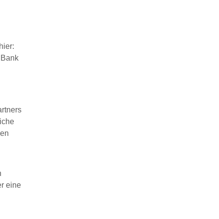
ier:
e Bank
artners
liche
nen
h
r eine