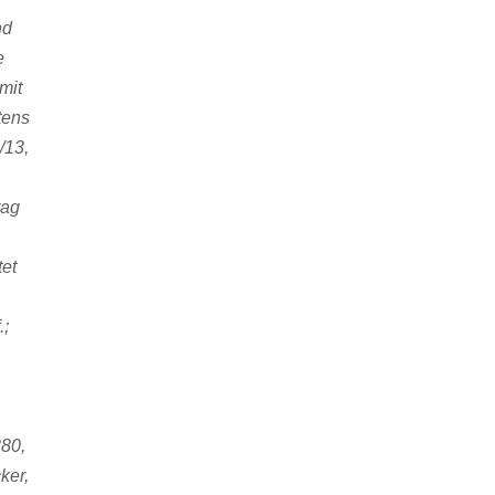
nd
e
mit
tens
/13,
rag
tet
.;
380,
ker,