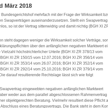
nd März 2018
r Bundesgerichtshof mehrfach mit der Frage der Wirksamkeit bz
 Swapverträgen auseinanderzusetzen. Stellt ein Swapvertrag
os, so ist der Vertrag sittenwidrig und damit nichtig (BGH XI Z
en steht dagegen weniger die Wirksamkeit solcher Verträge, so
ärungspflichten über den anfänglichen negativen Marktwert e
e Vielzahl höchstrichterlicher Urteile (BGH XI ZR 378/13 vom
; BGH XI ZR 150/15 vom 12.07.2016; BGH XI ZR 356/14 vom
; BGH XI ZR 353/14 vom 26.07.2016; BGH XI ZR 352/14 vom
; BGH XI ZR 292/14 vom 25.10.2016; BGH XI ZR 379/14 vom
e darauf resultierende Rechtslage lässt sich wie folgt
n Swapvertrag eingewebten negativen anfänglichen Marktwert
ch aber weder aus dem parallel abgeschlossenen Rahmenvertrag 
er objektgerechten Beratung. Vielmehr resultiert diese Pflicht 
bschluss eines Beratungsvertrags. Die Bank steht in dem Konf