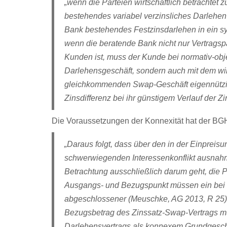
„wenn die Parteien wirtschaftlich betrachtet 
bestehendes variabel verzinsliches Darlehen 
Bank bestehendes Festzinsdarlehen in ein sy
wenn die beratende Bank nicht nur Vertrags
Kunden ist, muss der Kunde bei normativ-obje
Darlehensgeschäft, sondern auch mit dem wi
gleichkommenden Swap-Geschäft eigennützige 
Zinsdifferenz bei ihr günstigem Verlauf der 
Die Voraussetzungen der Konnexität hat der BGH 
„Daraus folgt, dass über den in der Einpreis
schwerwiegenden Interessenkonflikt ausnahmsw
Betrachtung ausschließlich darum geht, die 
Ausgangs- und Bezugspunkt müssen ein bei d
abgeschlossener (Meuschke, AG 2013, R 25)
Bezugsbetrag des Zinssatz-Swap-Vertrags m
Darlehensvertrags als konnexem Grundgeschäft