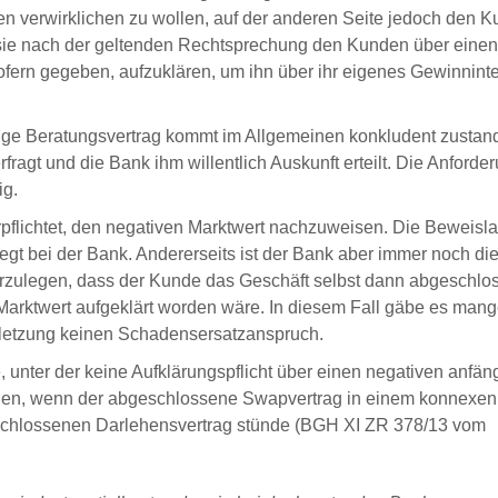
en verwirklichen zu wollen, auf der anderen Seite jedoch den 
sie nach der geltenden Rechtsprechung den Kunden über einen
ofern gegeben, aufzuklären, um ihn über ihr eigenes Gewinnint
ndige Beratungsvertrag kommt im Allgemeinen konkludent zustan
agt und die Bank ihm willentlich Auskunft erteilt. Die Anforde
ig.
erpflichtet, den negativen Marktwert nachzuweisen. Die Beweisla
egt bei der Bank. Andererseits ist der Bank aber immer noch di
rzulegen, dass der Kunde das Geschäft selbst dann abgeschlo
Marktwert aufgeklärt worden wäre. In diesem Fall gäbe es mang
rletzung keinen Schadensersatzanspruch.
nter der keine Aufklärungspflicht über einen negativen anfän
iegen, wenn der abgeschlossene Swapvertrag in einem konnexen
eschlossenen Darlehensvertrag stünde (BGH XI ZR 378/13 vom