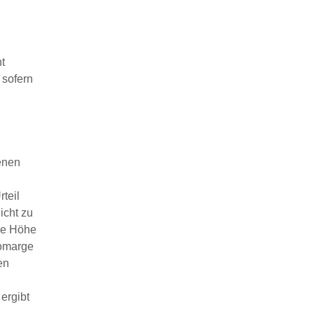
t
 sofern
enen
teil
icht zu
die Höhe
tomarge
en
n
ergibt