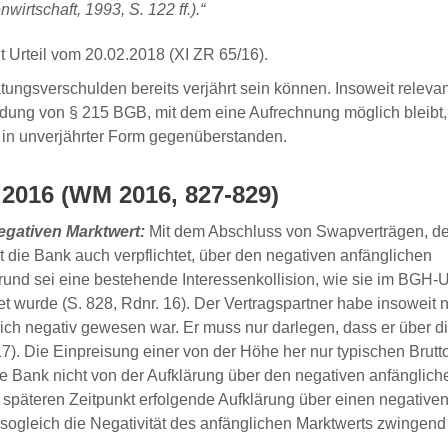
rtschaft, 1993, S. 122 ff.).“
t Urteil vom 20.02.2018 (XI ZR 65/16).
ungsverschulden bereits verjährt sein können. Insoweit relevan
ng von § 215 BGB, mit dem eine Aufrechnung möglich bleibt,
 in unverjährter Form gegenüberstanden.
.2016 (WM 2016, 827-829)
egativen Marktwert:
Mit dem Abschluss von Swapverträgen, d
t die Bank auch verpflichtet, über den negativen anfänglichen
grund sei eine bestehende Interessenkollision, wie sie im BGH-Ur
 wurde (S. 828, Rdnr. 16). Der Vertragspartner habe insoweit n
ich negativ gewesen war. Er muss nur darlegen, dass er über 
17). Die Einpreisung einer von der Höhe her nur typischen Brut
e Bank nicht von der Aufklärung über den negativen anfänglich
m späteren Zeitpunkt erfolgende Aufklärung über einen negative
t sogleich die Negativität des anfänglichen Marktwerts zwingend 