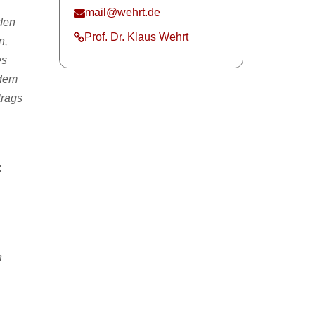
mail@wehrt.de
nden
Prof. Dr. Klaus Wehrt
n,
es
 dem
trags
:
h