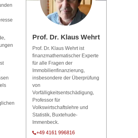
Kunden
eresse
Prof. Dr. Klaus Wehrt
de,
rungen
Prof. Dr. Klaus Wehrt ist
finanzmathematischer Experte
st
für alle Fragen der
e
Immobilienfinanzierung,
ssen
insbesondere der Überprüfung
els
von
Vorfälligkeitsentschädigung,
Professor für
glichen
Volkswirtschaftslehre und
Statistik, Buxtehude-
Immenbeck.
+49 4161 996816