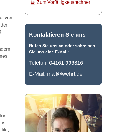
Zum Vorfälligkeitsrechner
w. von
 den
R
Kontaktieren Sie uns
Rufen Sie uns an oder schreiben
ndern
Sie uns eine E-Mail:
ines
Telefon:
04161 996816
E-Mail:
mail@wehrt.de
für
aus
likt,