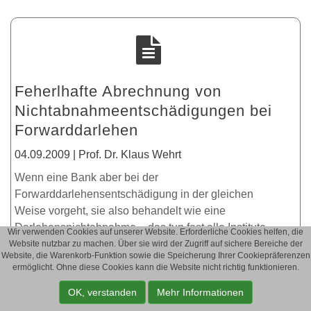
Feherlhafte Abrechnung von
Nichtabnahmeentschädigungen bei
Forwarddarlehen
04.09.2009 | Prof. Dr. Klaus Wehrt
Wenn eine Bank aber bei der
Forwarddarlehensentschädigung in der gleichen
Weise vorgeht, sie also behandelt wie eine
Darlehensnichtabnahme – das tun fast alle Institute –,
Wir verwenden Cookies auf unserer Website. Erforderliche Cookies helfen, die
so verschafft sie sich einen Vorteil, denn die
Website nutzbar zu machen. Über sie wird der Zugriff auf sichere Bereiche der
Website, die Warenkorb-Funktion sowie die Speicherung Ihrer Cookiepräferenzen
Nichtabnahmekalkulation unterstellt, dass nach dem
ermöglicht. Ohne diese Cookies kann die Website nicht richtig funktionieren.
Zeitpunkt der Erklärung der Nichtabnahme der Kunde
OK, verstanden
Mehr Informationen
verpflichtet gewesen wäre, das Darlehenskapital zu
verzinsen und darauf seine monatlichen Raten zu