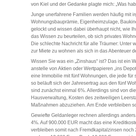
von Kiel und der Gedanke plagte mich: „Was habe
Junge unerfahrene Familien werden häufig mit i
Wohnungsbauprämie, Eigenheimzulage, Baukinder
gelockt und wissen dabei überhaupt nicht, wie Ih
das Wissen zu beurteilen, ob sich privates Wohn
Die schlechte Nachricht für alle Träumer: Unter 
zur Miete zu wohnen als sich in das Abenteuer d
Wissen Sie was ein „Zinshaus“ ist? Das ist ein
anstelle von Aktien oder Wertpapieren „ins Depot 
eine Immobilie mit fünf Wohnungen, die jede für 
so beläuft sich der Jahresertrag aus den fünf W
sind zunächst einmal 6%. Allerdings sind von d
Hausverwaltung, Kosten des zeitweiligen Leerst
Maßnahmen abzuziehen. Am Ende verbleiben soda
Gewiefte Geldanleger rechnen allerdings anders.
4%. Auf 900.000 EUR macht das eine Kreditkos
verbleiben somit nach Fremdkapitalzinsen noch 