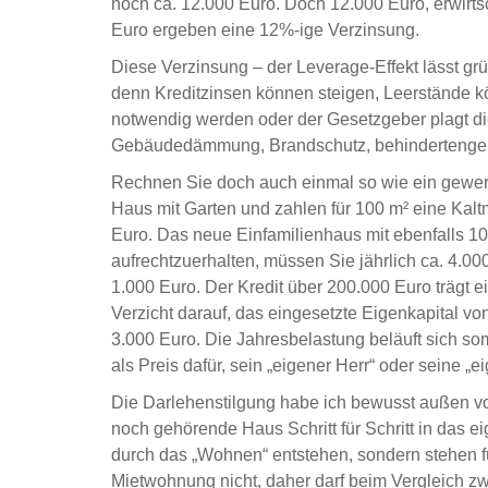
noch ca. 12.000 Euro. Doch 12.000 Euro, erwirts
Euro ergeben eine 12%-ige Verzinsung.
Diese Verzinsung – der Leverage-Effekt lässt grüß
denn Kreditzinsen können steigen, Leerstände 
notwendig werden oder der Gesetzgeber plagt di
Gebäudedämmung, Brandschutz, behindertenge
Rechnen Sie doch auch einmal so wie ein gewerb
Haus mit Garten und zahlen für 100 m² eine Kalt
Euro. Das neue Einfamilienhaus mit ebenfalls 1
aufrechtzuerhalten, müssen Sie jährlich ca. 4.00
1.000 Euro. Der Kredit über 200.000 Euro trägt 
Verzicht darauf, das eingesetzte Eigenkapital v
3.000 Euro. Die Jahresbelastung beläuft sich so
als Preis dafür, sein „eigener Herr“ oder seine „e
Die Darlehenstilgung habe ich bewusst außen v
noch gehörende Haus Schritt für Schritt in das 
durch das „Wohnen“ entstehen, sondern stehen f
Mietwohnung nicht, daher darf beim Vergleich z