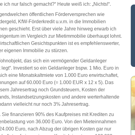
 ich nur falsch gemacht?“ Heute weiß ich: „Nichts!“.
rgendwelchen öffentlichen Förderversprechen wie
geld, KfW-Förderkredit u.v.m. in die Immobilien
nen geschieht. Erst über viele Jahre hinweg erwarb ich
eigentum im Vergleich zur Mietimmobilie überhaupt lohnt.
wirtschaftlichen Gesichtspunkten ist es empfehlenswerter,
er eigenen Immobilie zu stürzen.
 Wohnobjekt, das sich ein vermögender Geldanleger
legt“. Investiert so ein Geldanleger bspw. 1 Mio. Euro in
sich eine Monatskaltmiete von 1.000 Euro erwirtschaftet,
ohnungen auf 60.000 Euro (= 1.000 EUR x 12 x 5). Das
iesem Jahresertrag noch Grundsteuern, Kosten der
ands, Instandsetzungskosten und andere werterhaltende
nn vielleicht nur noch 3% Jahresertrag.
 Sie finanzieren 90% des Kaufpreises mit Krediten zu
tenbelastung von 36.000 Euro. Von den Mieteinnahmen
24.000 Euro, nach Abzug der übrigen Kosten gar nur