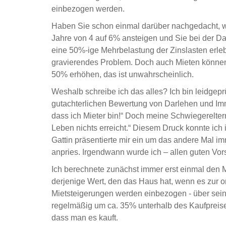
einbezogen werden.
Haben Sie schon einmal darüber nachgedacht, w
Jahre von 4 auf 6% ansteigen und Sie bei der D
eine 50%-ige Mehrbelastung der Zinslasten erleb
gravierendes Problem. Doch auch Mieten können 
50% erhöhen, das ist unwahrscheinlich.
Weshalb schreibe ich das alles? Ich bin leidgeprü
gutachterlichen Bewertung von Darlehen und Immo
dass ich Mieter bin!“ Doch meine Schwiegereltern
Leben nichts erreicht.“ Diesem Druck konnte ich
Gattin präsentierte mir ein um das andere Mal i
anpries. Irgendwann wurde ich – allen guten Vo
Ich berechnete zunächst immer erst einmal den M
derjenige Wert, den das Haus hat, wenn es zur o
Mietsteigerungen werden einbezogen - über sei
regelmäßig um ca. 35% unterhalb des Kaufpreise
dass man es kauft.