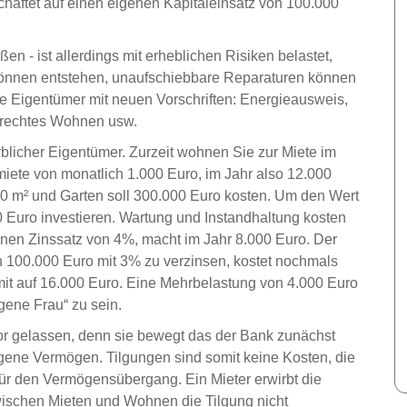
chaftet auf einen eigenen Kapitaleinsatz von 100.000
en - ist allerdings mit erheblichen Risiken belastet,
können entstehen, unaufschiebbare Reparaturen können
e Eigentümer mit neuen Vorschriften: Energieausweis,
rechtes Wohnen usw.
licher Eigentümer. Zurzeit wohnen Sie zur Miete im
miete von monatlich 1.000 Euro, im Jahr also 12.000
00 m² und Garten soll 300.000 Euro kosten. Um den Wert
0 Euro investieren. Wartung und Instandhaltung kosten
einen Zinssatz von 4%, macht im Jahr 8.000 Euro. Der
on 100.000 Euro mit 3% zu verzinsen, kostet nochmals
mit auf 16.000 Euro. Eine Mehrbelastung von 4.000 Euro
igene Frau“ zu sein.
or gelassen, denn sie bewegt das der Bank zunächst
eigene Vermögen. Tilgungen sind somit keine Kosten, die
ür den Vermögensübergang. Ein Mieter erwirbt die
wischen Mieten und Wohnen die Tilgung nicht